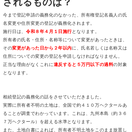
されるものは？
今まで登記申請の義務化のなかった、所有権登記名義人の氏
名変更や住所変更の登記が義務化されます。
施行日は、
令和８年４月１日施行
となります。
所有者の氏名・住所・名称等について変更があったときは、
その
変更があった日から２年以内
に、氏名若しくは名称又は
住所についての変更の登記を申請しなければなりません。
正当な理由がなくこれに
違反すると５万円以下の過料
の対象
となります。
相続登記の義務化の話をさせていただきました。
実際に所有者不明の土地は、全国で約４１０万ヘクタールあ
ることが調査でわかっています。これは、九州本島（約３６
７万ヘクタール）を超える水準となります。
また、土地白書によれば、所有者不明土地をこのまま放置し